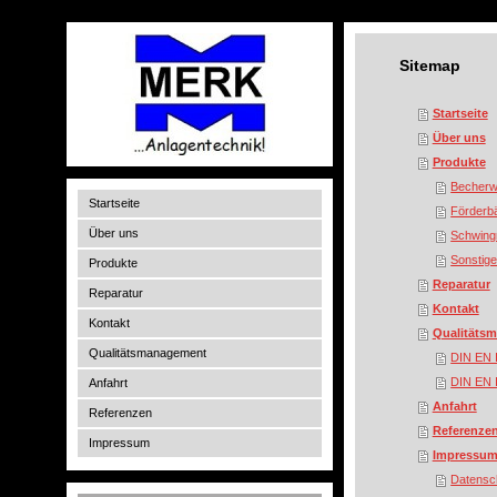
Sitemap
Startseite
Über uns
Produkte
Becherw
Startseite
Förderb
Über uns
Schwing
Sonstig
Produkte
Reparatur
Reparatur
Kontakt
Kontakt
Qualitäts
Qualitätsmanagement
DIN EN 
DIN EN 
Anfahrt
Anfahrt
Referenzen
Referenze
Impressum
Impressu
Datensc