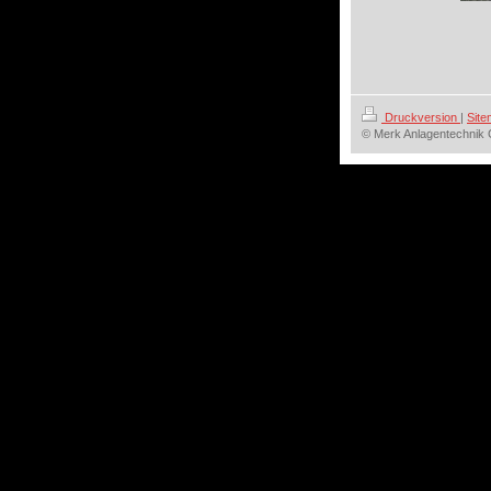
Druckversion
|
Sit
© Merk Anlagentechni